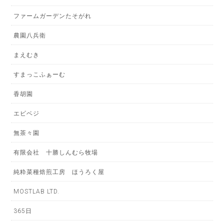
ファームガーデンたそがれ
農園八兵衛
まえむき
すまっこふぁーむ
香胡園
エビベジ
無茶々園
有限会社 十勝しんむら牧場
純粋菜種焙煎工房 ほうろく屋
MOSTLAB LTD.
365日