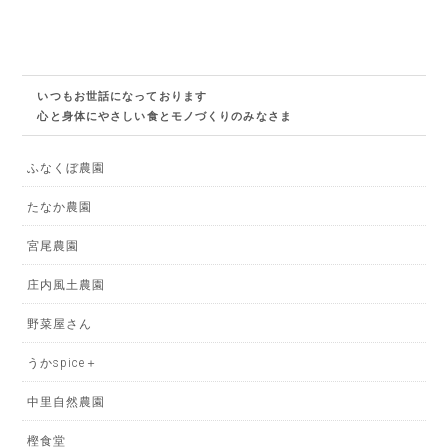
いつもお世話になっております
心と身体にやさしい
食とモノづくりのみなさま
ふなくぼ農園
たなか農園
宮尾農園
庄内風土農園
野菜屋さん
うかspice＋
中里自然農園
樫食堂