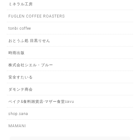
ミネラル工房
FUGLEN COFFEE ROASTERS
tonbi coffee
おとうふ処 目黒りせん
時雨出版
株式会社シエル・ブルー
安全すたいる
ダモンテ商会
ベイク&食料雑貨店-マザー食堂savu
shop.sana
MAMANI