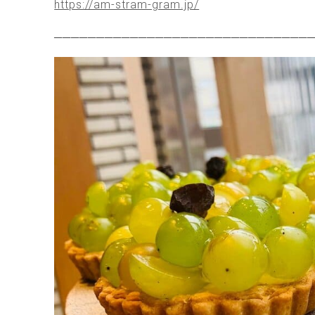
https://am-stram-gram.jp/
──────────────────────────────