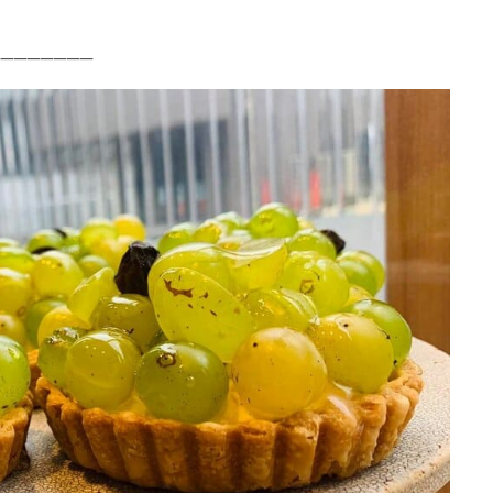
────────