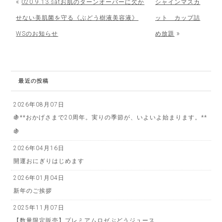
«
020.9.13.satお肌のターンオーバーに欠か
シャインマスカ
せない美肌菌を守る《ぶどう樹液美容液》
ット カップ詰
»
WSのお知らせ
め放題
最近の投稿
2026年08月07日
🍇**おかげさまで20周年。実りの季節が、いよいよ始まります。**
🍇
2026年04月16日
開運おにぎりはじめます
2026年01月04日
新年のご挨拶
2025年11月07日
【数量限定販売】プレミアムロゼぶどうジュース