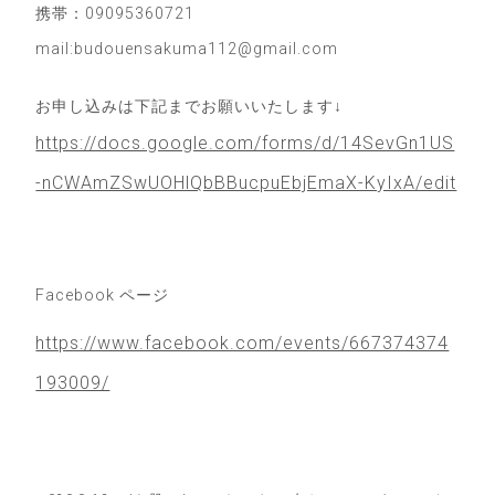
携帯：09095360721
mail:budouensakuma112@gmail.com
お申し込みは下記までお願いいたします↓
https://docs.google.com/forms/d/14SevGn1US
-nCWAmZSwUOHlQbBBucpuEbjEmaX-KyIxA/edit
Facebook ページ
https://www.facebook.com/events/667374374
193009/